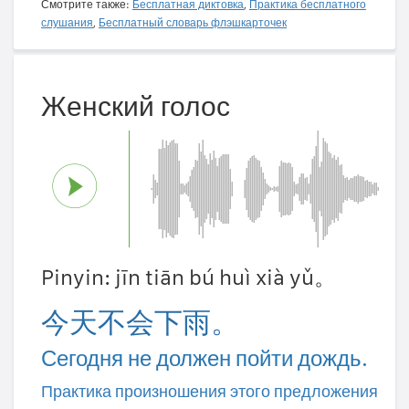
Смотрите также:
Бесплатная диктовка
,
Практика бесплатного
слушания
,
Бесплатный словарь флэшкарточек
Женский голос
Pinyin: jīn tiān bú huì xià yǔ。
今天不会下雨。
Сегодня не должен пойти дождь.
Практика произношения этого предложения