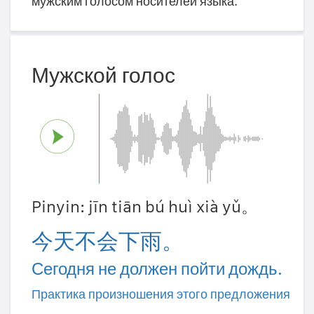
мужским голосом носителей языка.
Мужской голос
Pinyin: jīn tiān bú huì xià yǔ。
今天不会下雨。
Сегодня не должен пойти дождь.
Практика произношения этого предложения