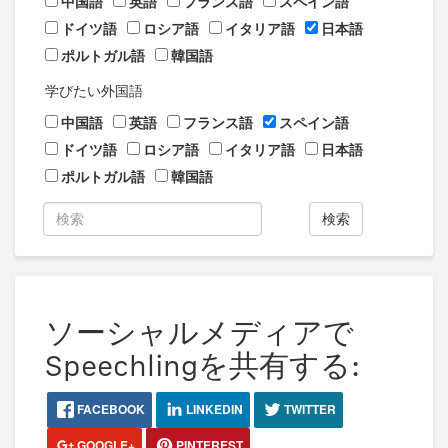
中国語
英語
フランス語
スペイン語
ドイツ語
ロシア語
イタリア語
日本語
ポルトガル語
韓国語
学びたい外国語
中国語
英語
フランス語
スペイン語
ドイツ語
ロシア語
イタリア語
日本語
ポルトガル語
韓国語
検索
ソーシャルメディアで
Speechlingを共有する:
FACEBOOK
LINKEDIN
TWITTER
GOOGLE+
PINTEREST