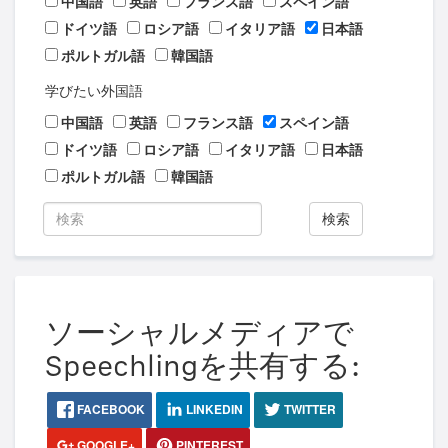
中国語
英語
フランス語
スペイン語
ドイツ語
ロシア語
イタリア語
日本語
ポルトガル語
韓国語
学びたい外国語
中国語
英語
フランス語
スペイン語
ドイツ語
ロシア語
イタリア語
日本語
ポルトガル語
韓国語
検索
ソーシャルメディアで
Speechlingを共有する:
FACEBOOK
LINKEDIN
TWITTER
GOOGLE+
PINTEREST