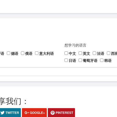
想学习的语言
牙语
德语
俄语
意大利语
中文
英文
法语
西
日语
葡萄牙语
韩语
享我们：
TWITTER
GOOGLE+
PINTEREST