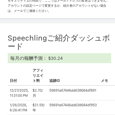
セキュリティ上の理由で、ここではメールアドレスの変更はできません。
アカウントの設定ページで変更するか、紹介者のアカウントがない場合
は、メールでご連絡ください。
Speechlingご紹介ダッシュボ
ード
毎月の報酬予測： $30.24
アフィ
リエイ
日付
ト料
追跡ID
メモ
12/27/2025,
$2.70/
59691a67446dd638684df891
11:31:00 PM
月
1/26/2026,
$21.59/
59691a67446dd638684df953
6:26:41 PM
年