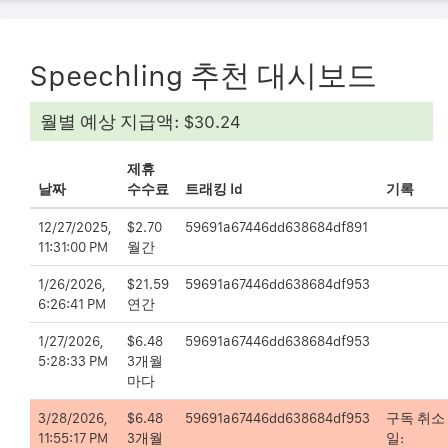
Speechling 추천 대시보드
월별 예상 지급액: $30.24
제휴
날짜
수수료
트래킹 Id
기록
12/27/2025,
$2.70
59691a67446dd638684df891
11:31:00 PM
월간
1/26/2026,
$21.59
59691a67446dd638684df953
6:26:41 PM
연간
1/27/2026,
$6.48
59691a67446dd638684df953
5:28:33 PM
3개월
마다
3/28/2026,
$6.48
59691a67446dd638684df953
구독 취소
11:55:17 PM
3개월
일: