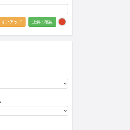
ギブアップ
正解の確認
：