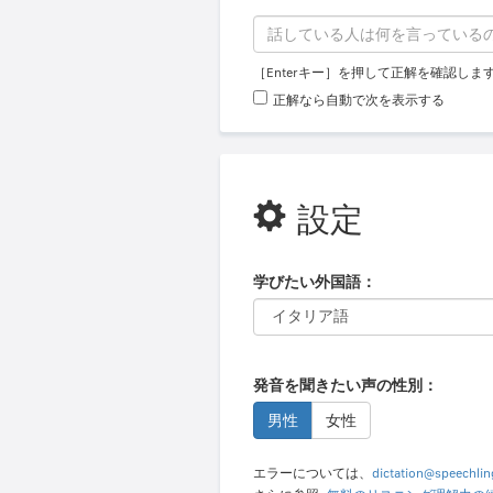
［Enterキー］を押して正解を確認します
正解なら自動で次を表示する
設定
学びたい外国語：
発音を聞きたい声の性別：
男性
女性
エラーについては、
dictation@speechli