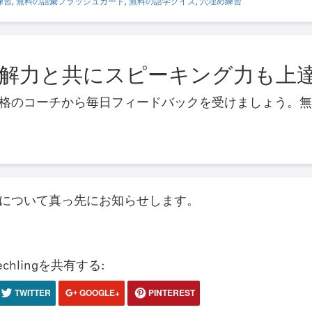
練習
,
無料の語彙フラッシュカード
,
無料の語学クイズ
,
穴埋め練習
解力と共にスピーキング力も上
格のコーチから毎日フィードバックを受けましょう。無
について真っ先にお知らせします。
hlingを共有する:
TWITTER
GOOGLE+
PINTEREST