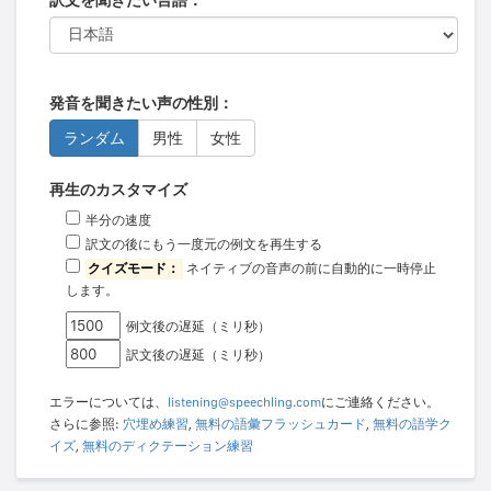
訳文を聞きたい言語：
発音を聞きたい声の性別：
ランダム
男性
女性
再生のカスタマイズ
半分の速度
訳文の後にもう一度元の例文を再生する
クイズモード：
ネイティブの音声の前に自動的に一時停止
します。
例文後の遅延（ミリ秒）
訳文後の遅延（ミリ秒）
エラーについては、
listening@speechling.com
にご連絡ください。
さらに参照:
穴埋め練習
,
無料の語彙フラッシュカード
,
無料の語学ク
イズ
,
無料のディクテーション練習