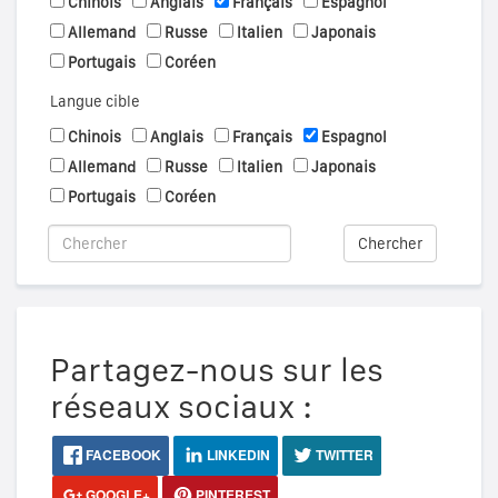
Chinois
Anglais
Français
Espagnol
Allemand
Russe
Italien
Japonais
Portugais
Coréen
Langue cible
Chinois
Anglais
Français
Espagnol
Allemand
Russe
Italien
Japonais
Portugais
Coréen
Chercher
Partagez-nous sur les
réseaux sociaux :
FACEBOOK
LINKEDIN
TWITTER
GOOGLE+
PINTEREST