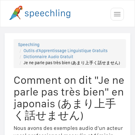
Toggle
navigati
Speechling
Outils d'Apprentissage Linguistique Gratuits
Dictionnaire Audio Gratuit
Je ne parle pas très bien (あまり上手く話せません)
Comment on dit "Je ne
parle pas très bien" en
japonais (あまり上手
く話せません)
Nous avons des exemples audio d'un acteur