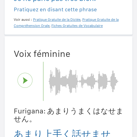
Pratiquez en disant cette phrase
Voir aussi :
Pratique Gratuite de la Dictée
,
Pratique Gratuite de la
Compréhension Orale
,
Fiches Gratuites de Vocabulaire
Voix féminine
Furigana: あまりうまくはなせま
せん。
あまり上手く話せませ