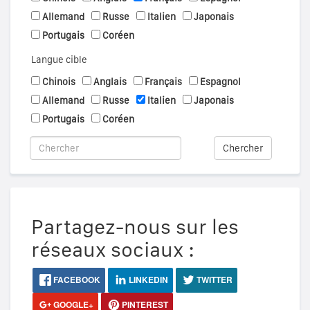
Allemand
Russe
Italien
Japonais
Portugais
Coréen
Langue cible
Chinois
Anglais
Français
Espagnol
Allemand
Russe
Italien
Japonais
Portugais
Coréen
Chercher
Partagez-nous sur les
réseaux sociaux :
FACEBOOK
LINKEDIN
TWITTER
GOOGLE+
PINTEREST