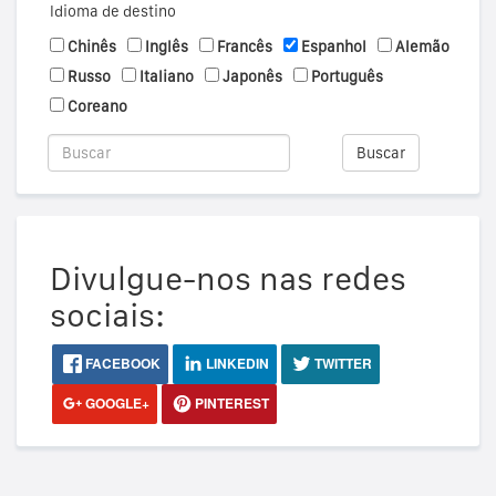
Idioma de destino
Chinês
Inglês
Francês
Espanhol
Alemão
Russo
Italiano
Japonês
Português
Coreano
Buscar
Divulgue-nos nas redes
sociais:
FACEBOOK
LINKEDIN
TWITTER
GOOGLE+
PINTEREST