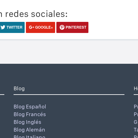
 redes sociales:
TWITTER
GOOGLE+
PINTEREST
Blog
H
Blog Español
P
Blog Francés
P
Blog Inglés
G
Blog Alemán
T
Blog Italiano
P