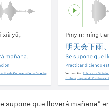
uì xià yǔ。
Pinyin: míng tiā
明天会下雨
erá mañana.
Se supone que l
ación
Practicar diciendo es
ráctica de Comprensión de Escucha
Ver también:
Práctica de Dictado 
Gratuita
,
Tarjetas de Vocabulario 
e supone que lloverá mañana" en