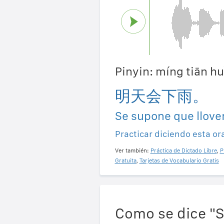
Pinyin: míng tiān h
明天会下雨。
Se supone que llov
Practicar diciendo esta or
Ver también:
Práctica de Dictado Libre
,
P
Gratuita
,
Tarjetas de Vocabulario Gratis
Como se dice "S