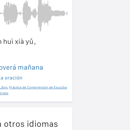
n huì xià yǔ。
。
loverá mañana
ta oración
Libre
,
Práctica de Comprensión de Escucha
Gratis
 otros idiomas