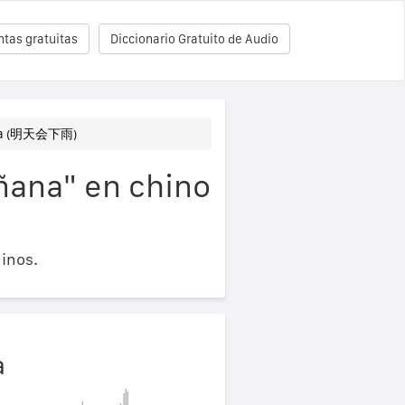
tas gratuitas
Diccionario Gratuito de Audio
ñana (明天会下雨)
ñana" en chino
inos.
a