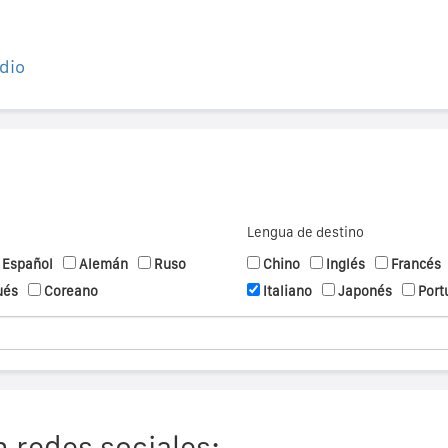
dio
Lengua de destino
Español
Alemán
Ruso
Chino
Inglés
Francés
ués
Coreano
Italiano
Japonés
Port
 redes sociales: