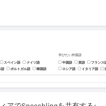
学びたい外国語
スペイン語
ドイツ語
中国語
英語
フランス
本語
ポルトガル語
韓国語
ロシア語
イタリア語
でSpeechlingを共有する: