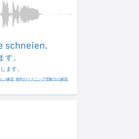
e schneien.
ます。
習します。
ョン練習
,
無料のリスニング理解力の練習
,