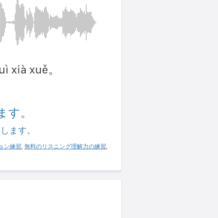
huì xià xuě。
。
ます。
習します。
ョン練習
,
無料のリスニング理解力の練習
,