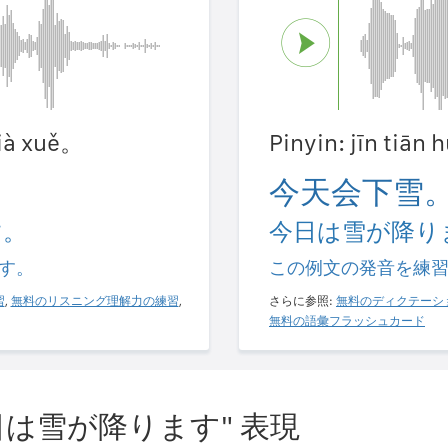
 xià xuě。
Pinyin: jīn tiān 
今天会下雪
す。
今日は雪が降り
す。
この例文の発音を練
習
,
無料のリスニング理解力の練習
,
さらに参照:
無料のディクテーシ
無料の語彙フラッシュカード
は雪が降ります" 表現