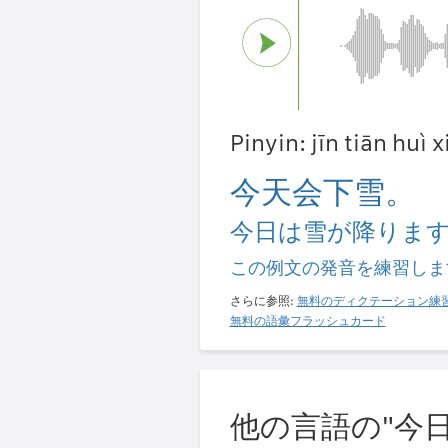
Pinyin: jīn tiān huì
今天会下雪。
今日は雪が降りま
この例文の発音を練習しま
さらに参照:
無料のディクテーション練
無料の語彙フラッシュカード
他の言語の"今日