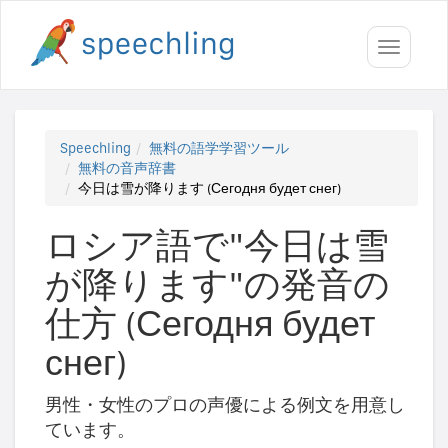
Toggle
navigati
Speechling
無料の語学学習ツール
無料の音声辞書
今日は雪が降ります (Сегодня будет снег)
ロシア語で"今日は雪
が降ります"の発音の
仕方 (Сегодня будет
снег)
男性・女性のプロの声優による例文を用意し
ています。