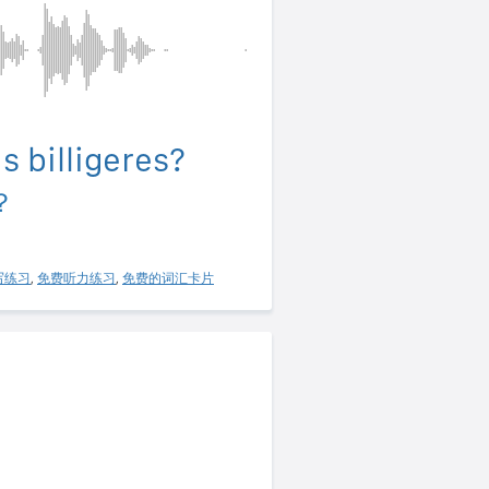
s billigeres?
？
写练习
,
免费听力练习
,
免费的词汇卡片