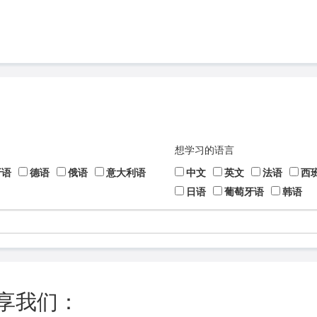
想学习的语言
牙语
德语
俄语
意大利语
中文
英文
法语
西
日语
葡萄牙语
韩语
享我们：