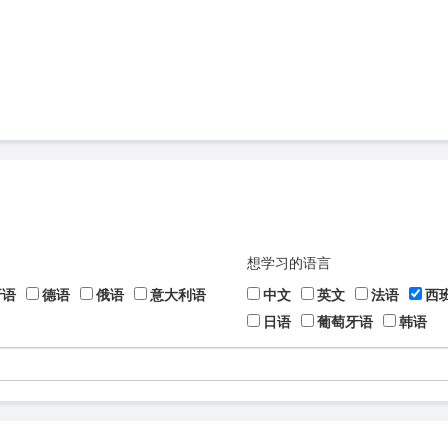
想学习的语言
牙语
德语
俄语
意大利语
中文
英文
法语
西
日语
葡萄牙语
韩语