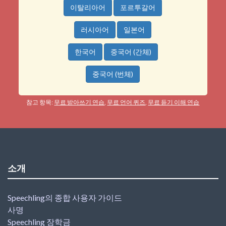
이탈리아어
포르투갈어
러시아어
일본어
한국어
중국어 (간체)
중국어 (번체)
참고 항목:
무료 받아쓰기 연습
,
무료 언어 퀴즈
,
무료 듣기 이해 연습
소개
Speechling의 종합 사용자 가이드
사명
Speechling 장학금