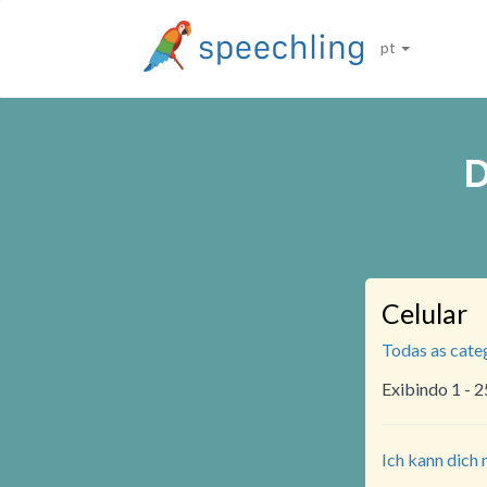
pt
D
Celular
Todas as cate
Exibindo 1 - 
Ich kann dich 