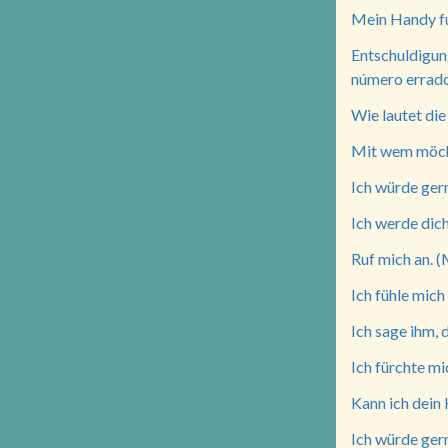
Mein Handy fun
Entschuldigun
número errado
Wie lautet die
Mit wem möcht
Ich würde gern
Ich werde dich 
Ruf mich an. (
Ich fühle mich
Ich sage ihm, 
Ich fürchte mi
Kann ich dein
Ich würde gern