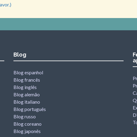
avor.)
Blog
F
a
Blog espanhol
Pr
Blog francês
P
Blog inglês
C
Blog alemão
Q
Blog italiano
Ex
Blog português
Di
Blog russo
T
Blog coreano
Blog japonês