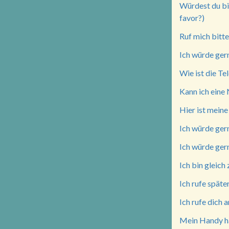
Würdest du bi
favor?)
Ruf mich bitte 
Ich würde gern
Wie ist die T
Kann ich eine
Hier ist mein
Ich würde gern
Ich würde gern
Ich bin gleich 
Ich rufe später
Ich rufe dich 
Mein Handy ha