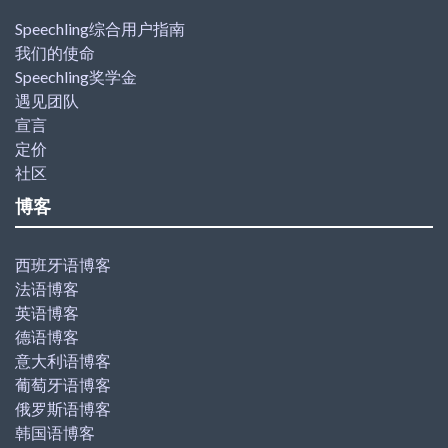
Speechling综合用户指南
我们的使命
Speechling奖学金
遇见团队
宣言
定价
社区
博客
西班牙语博客
法语博客
英语博客
德语博客
意大利语博客
葡萄牙语博客
俄罗斯语博客
韩国语博客