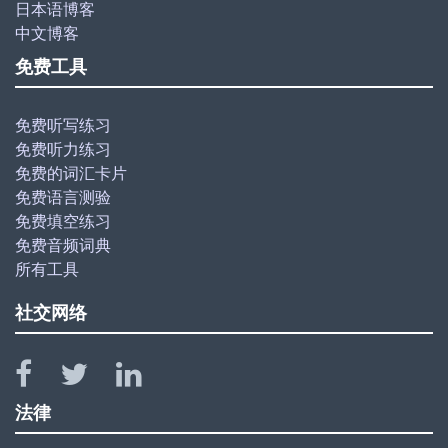
日本语博客
中文博客
免费工具
免费听写练习
免费听力练习
免费的词汇卡片
免费语言测验
免费填空练习
免费音频词典
所有工具
社交网络
法律