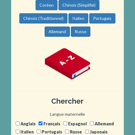
Coréen
Chinois (Simplifié)
Chinois (Traditionnel)
Italien
Portugais
Allemand
Russe
Chercher
Langue maternelle
Anglais
Français
Espagnol
Allemand
Italien
Portugais
Russe
Japonais