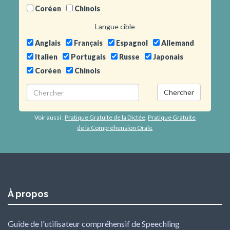
Coréen
Chinois
Langue cible
Anglais
Français
Espagnol
Allemand
Italien
Portugais
Russe
Japonais
Coréen
Chinois
Chercher
Voir aussi :
Pratique Gratuite de la Dictée
,
Pratique Gratuite
de la Compréhension Orale
À propos
Guide de l'utilisateur compréhensif de Speechling