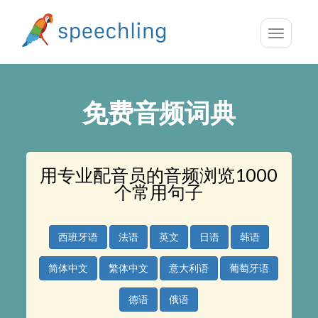
Toggle
navigatio
免费音频词典
用专业配音员的音频浏览1000
个常用句子
西班牙语
法语
英文
日语
韩语
简体中文
繁体中文
意大利语
葡萄牙语
德语
俄语