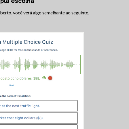
ipla escolha
aberto, você verá algo semelhante ao seguinte.