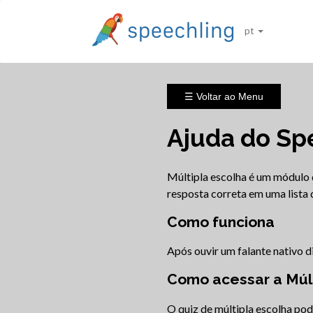
pt
☰ Voltar ao Menu
Ajuda do Spe
Múltipla escolha é um módulo q
resposta correta em uma lista d
Como funciona
Após ouvir um falante nativo di
Como acessar a Múlt
O quiz de múltipla escolha po