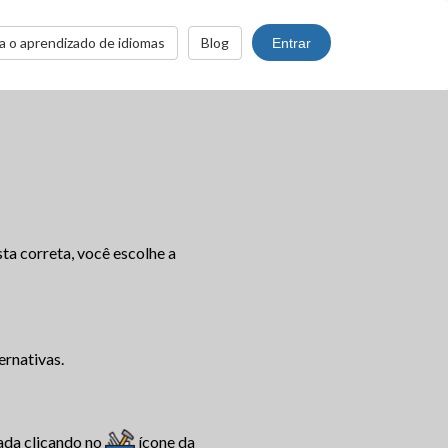
a o aprendizado de idiomas
Blog
Entrar
ta correta, você escolhe a
ernativas.
sada clicando no
ícone da