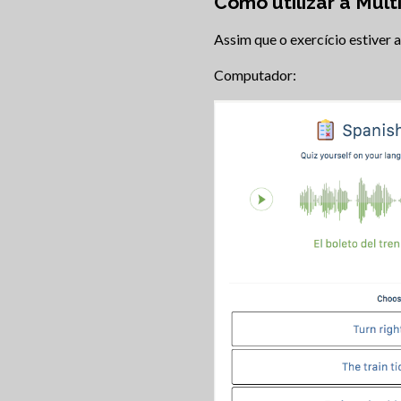
Como utilizar a Múlt
Assim que o exercício estiver 
Computador: