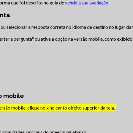
orma que foi descrito no guia de
vendo a sua avaliação
.
nta
ou selecionar a resposta correta no idioma de destino no lugar da 
verter a pergunta" ou ative a opção na versão mobile, como exibido
o mobile
ersão mobile, clique no x no canto direito superior da tela.
cionalidades incríveis do Speechling abaixo.