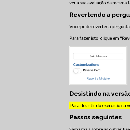
ver a sua avaliação da mesma f
Revertendo a pergu
Você pode reverter a pergunta 
Para fazer isto, clique em "Re
Desistindo na versã
Para desistir do exercício na v
Passos seguintes
Saiba mais sobre as outras fun