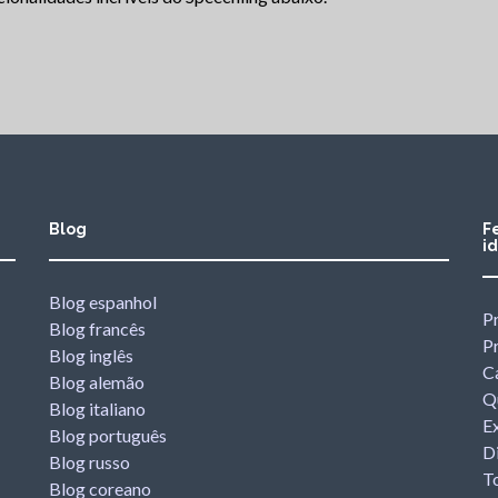
Blog
F
i
Blog espanhol
Pr
Blog francês
P
Blog inglês
C
Blog alemão
Q
Blog italiano
Ex
Blog português
Di
Blog russo
T
Blog coreano