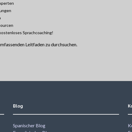
Experten
bungen
p
sourcen
. kostenloses Sprachcoaching!
 umfassenden Leitfaden zu durchsuchen.
Blog
K
Spanischer Blog
K