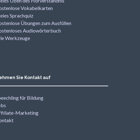
reies Üben des Hörverständnis
ostenlose Vokabelkarten
reies Sprachquiz
ostenlose Übungen zum Ausfüllen
ostenloses Audiowörterbuch
lle Werkzeuge
ehmen Sie Kontakt auf
eechling für Bildung
obs
ffiliate-Marketing
ontakt