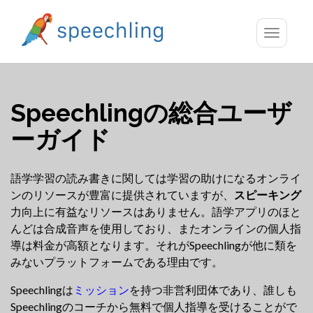
Toggle
navigatio
Speechlingの総合ユーザ
ーガイド
語学学習の読み書きに関しては学習の助けになるオンライ
ンのリソースが豊富に提供されていますが、
スピーキング
力向上に有益なリソースはありません。語学アプリのほと
んどは合成音声を使用しており、またオンラインの個人指
導は料金が高額となります。それがSpeechlingが他に類を
みないプラットフォームである理由です。
Speechlingは
ミッション
を持つ非営利団体であり、誰しも
Speechlingのコーチから無料で個人指導を受けることがで