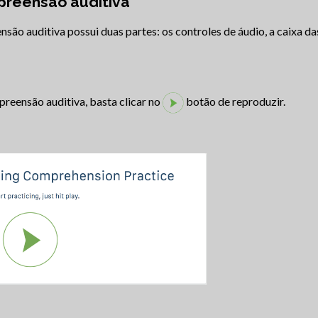
preensão auditiva
são auditiva possui duas partes: os controles de áudio, a caixa das
preensão auditiva, basta clicar no
botão de reproduzir.