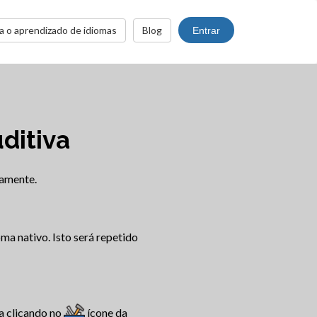
a o aprendizado de idiomas
Blog
Entrar
ditiva
camente.
ma nativo. Isto será repetido
a clicando no
ícone da